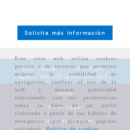
Solicita más información
Este sitio web utiliza cookies
propias y de terceros que permiten
C/ Belice, 1 – 3G -
Gijón
mejorar la usabilidad de
985 329 775
689 854 803
navegación, analizar el uso de la
web y mostrar publicidad
Inicio
relacionada con tus preferencias
sobre la base de un perfil
Aviso Legal
elaborado a partir de tus hábitos de
Política de cookies
navegación (por ejemplo, páginas
visitadas).
Política de cookies
.