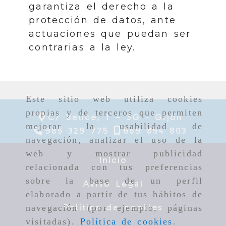
garantiza el derecho a la
protección de datos, ante
actuaciones que puedan ser
contrarias a la ley.
Este sitio web utiliza cookies
propias y de terceros que permiten
C/ Belice, 1 – 3G -
Gijón
mejorar la usabilidad de
985 329 775
689 854 803
navegación, analizar el uso de la
web y mostrar publicidad
Inicio
relacionada con tus preferencias
sobre la base de un perfil
Aviso Legal
elaborado a partir de tus hábitos de
Política de cookies
navegación (por ejemplo, páginas
visitadas).
Política de cookies
.